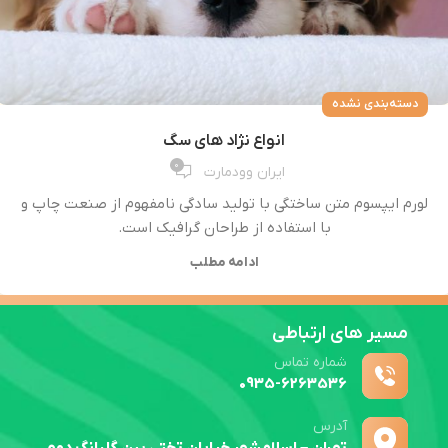
دسته‌بندی نشده
انواع نژاد های سگ
0
ایران وودمارت
لورم ایپسوم متن ساختگی با تولید سادگی نامفهوم از صنعت چاپ و
با استفاده از طراحان گرافیک است.
ادامه مطلب
مسیر های ارتباطی
شماره تماس
0935-6263536
آدرس