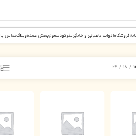
انه
فروشگاه
ادوات باغبانی و خانگی
بذر
کود
سموم
پخش عمده
وبلاگ
تماس با 
24
18
1