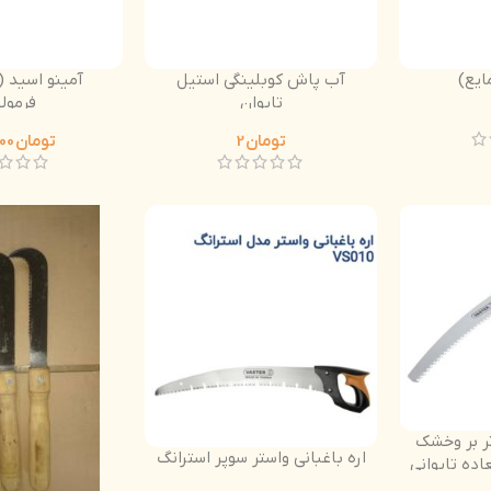
آب پاش کوبلینگی استیل
تایوان
فِرمول
تومان
2
تومان
405.000
تر بر وخشک
اره باغبانی واستر سوپر استرانگ
اده تایوانی
ی