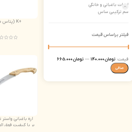
ادوات باغبانی و خانگی
سم ترکیبی ساس
+K (پتاس مایع)
فیلتر براساس قیمت
قيمت:
تومان 140.000
—
تومان 665.000
صافی
اره باغبانی واستر 
بر با کیفیت فوق الع
دسته چوب