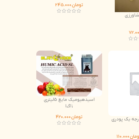
تومان
245.000
کشاورزی
اسیدهیومیک مایع 5لیتری
زاگرا
تومان
420.000
جه یک پودری
ومان
110.000