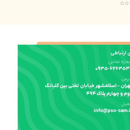
ارتباطی
ماره تماس
0935-626353
درس
ران – اسلامشهر خیابان تختی بین گلبانگ
م و چهارم پلاک 494
میل
info@pso-sam.i