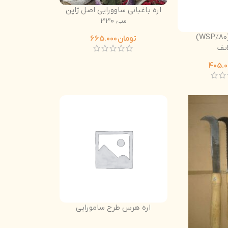
اره باغبانی ساوورایی اصل ژاپن
سی 330
آمینو اسید (80%WSP)
تومان
665.000
ایف
اره هرس طرح سامورایی