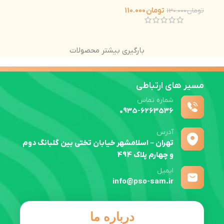
تومان
110.000
تومان
130.000
بارگیری بیشتر محصولات
مسیر های ارتباطی
شماره تماس
0935-6263536
آدرس
تهران – اسلامشهر خیابان تختی بین گلبانگ دوم
و چهارم پلاک 494
ایمیل
info@pso-sam.ir
درباره ما