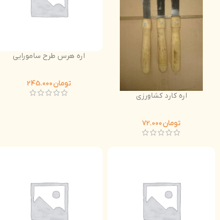
اره هرس طرح سامورایی
تومان
245.000
اره کارد کشاورزی
تومان
72.000