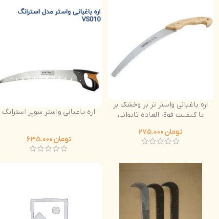
اره باغبانی واستر تر بر وخشک بر
اره باغبانی واستر سوپر استرانگ
با کیفیت فوق العاده تایوانی
دسته چوبی
تومان
275.000
تومان
635.000