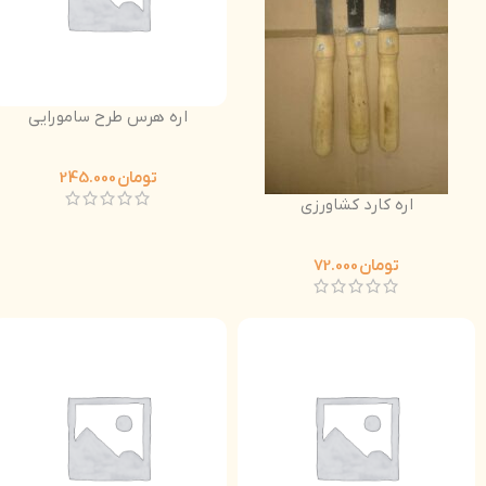
اره هرس طرح سامورایی
تومان
245.000
اره کارد کشاورزی
تومان
72.000