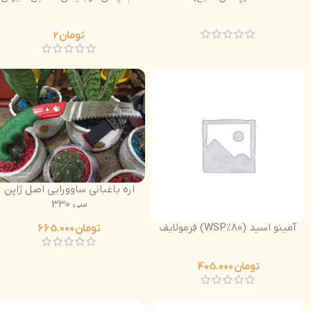
تومان
2
اره باغبانی ساوورایی اصل ژاپن
سی 330
آمینو اسید (80%WSP) فِرمولایف
تومان
665.000
تومان
405.000