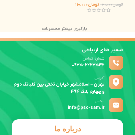
تومان
110.000
تومان
130.000
بارگیری بیشتر محصولات
مسیر های ارتباطی
شماره تماس
0935-6263536
آدرس
تهران – اسلامشهر خیابان تختی بین گلبانگ دوم
و چهارم پلاک 494
ایمیل
info@pso-sam.ir
درباره ما