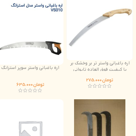
اره باغبانی واستر تر بر وخشک بر
اره باغبانی واستر سوپر استرانگ
با کیفیت فوق العاده تایوانی
دسته چوبی
تومان
275.000
تومان
635.000