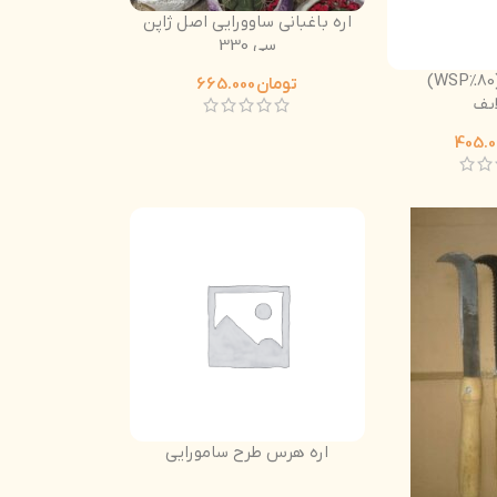
اره باغبانی ساوورایی اصل ژاپن
سی 330
آمینو اسید (80%WSP)
تومان
665.000
ایف
اره هرس طرح سامورایی