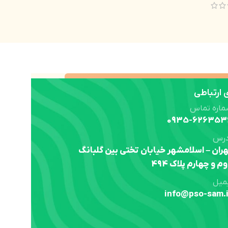
ارتباطی
ماره تماس
0935-626353
درس
ران – اسلامشهر خیابان تختی بین گلبانگ
م و چهارم پلاک 494
میل
info@pso-sam.i