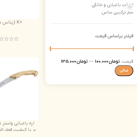
ادوات باغبانی و خانگی
سم ترکیبی ساس
+K (پتاس مایع)
فیلتر براساس قیمت
قيمت:
تومان 100.000
—
تومان 135.000
صافی
اره باغبانی واستر 
بر با کیفیت فوق الع
دسته چوب