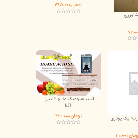
تومان
245.000
کشاورزی
اسیدهیومیک مایع 5لیتری
زاگرا
تومان
420.000
جه یک پودری
ومان
110.000