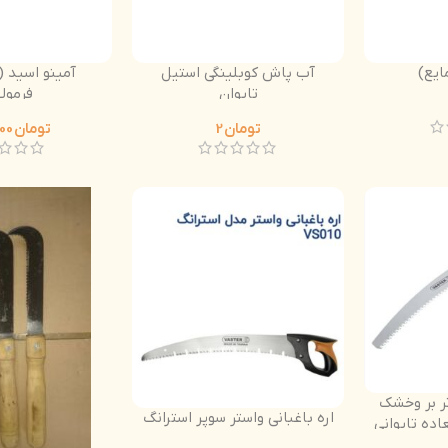
آب پاش کوبلینگی استیل
تایوان
فِرمول
تومان
2
تومان
405.000
تر بر وخشک
اره باغبانی واستر سوپر استرانگ
اده تایوانی
ی