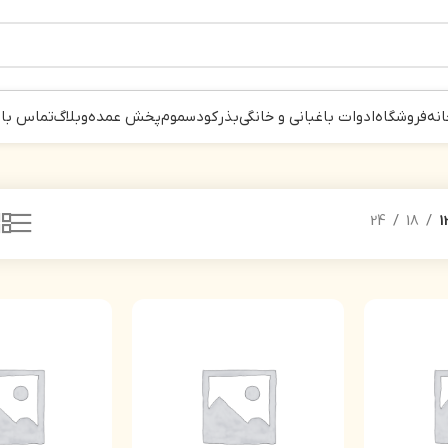
انه
فروشگاه
ادوات باغبانی و خانگی
بذر
کود
سموم
پخش عمده
وبلاگ
تماس با 
24
18
1