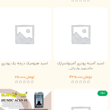
اسید آمینه پودری آمینواسپارک
اسید هیومیک درجه یک پودری
80درصد وارداتی
تومان
435.000
تومان
75.000
-15%