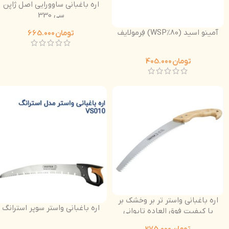
اره باغبانی ساوورایی اصل ژاپن
سی 330
آمینو اسید (80%WSP) فِرمولایف
تومان
665.000
تومان
405.000
اره باغبانی واستر تر بر وخشک بر
اره باغبانی واستر سوپر استرانگ
با کیفیت فوق العاده تایوانی
دسته چوبی
تومان
275.000