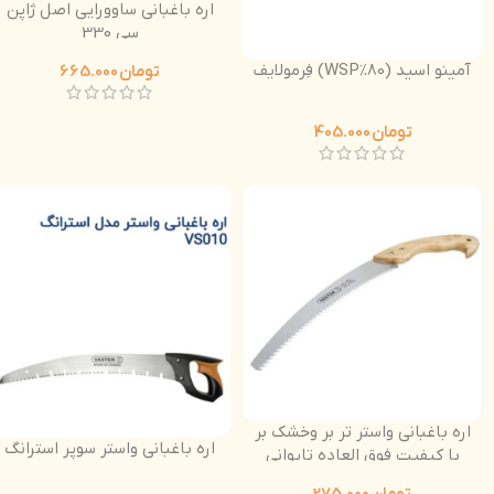
اره باغبانی ساوورایی اصل ژاپن
سی 330
آمینو اسید (80%WSP) فِرمولایف
تومان
665.000
تومان
405.000
اره باغبانی واستر تر بر وخشک بر
اره باغبانی واستر سوپر استرانگ
با کیفیت فوق العاده تایوانی
دسته چوبی
تومان
275.000