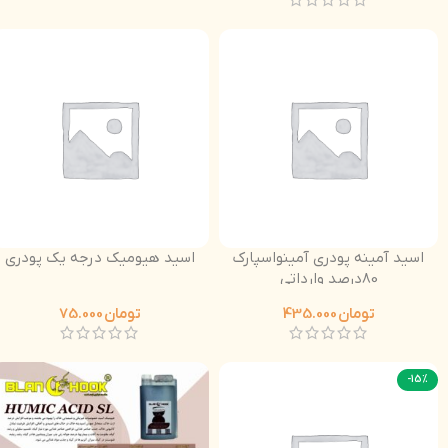
اسید آمینه پودری آمینواسپارک
اسید هیومیک درجه یک پودری
80درصد وارداتی
تومان
435.000
تومان
75.000
-15%