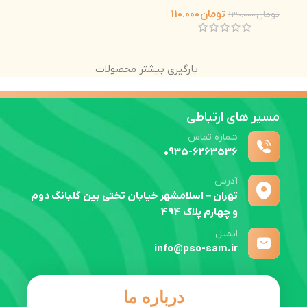
تومان
110.000
تومان
130.000
بارگیری بیشتر محصولات
مسیر های ارتباطی
شماره تماس
0935-6263536
آدرس
تهران – اسلامشهر خیابان تختی بین گلبانگ دوم
و چهارم پلاک 494
ایمیل
info@pso-sam.ir
درباره ما