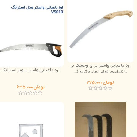
اره باغبانی واستر تر بر وخشک بر
اره باغبانی واستر سوپر استرانگ
با کیفیت فوق العاده تایوانی
دسته چوبی
تومان
275.000
تومان
635.000