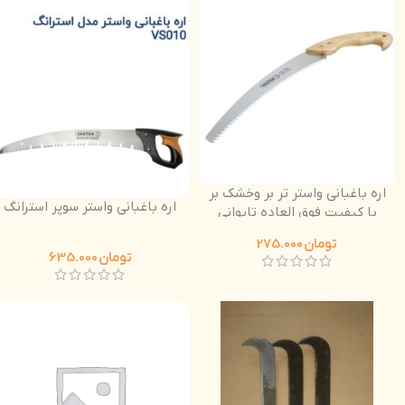
اره باغبانی واستر تر بر وخشک بر
اره باغبانی واستر سوپر استرانگ
با کیفیت فوق العاده تایوانی
دسته چوبی
تومان
275.000
تومان
635.000