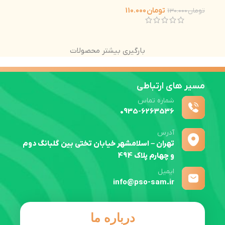
تومان
110.000
تومان
130.000
بارگیری بیشتر محصولات
مسیر های ارتباطی
شماره تماس
0935-6263536
آدرس
تهران – اسلامشهر خیابان تختی بین گلبانگ دوم
و چهارم پلاک 494
ایمیل
info@pso-sam.ir
درباره ما