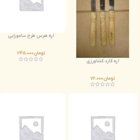
اره هرس طرح سامورایی
تومان
245.000
اره کارد کشاورزی
تومان
72.000