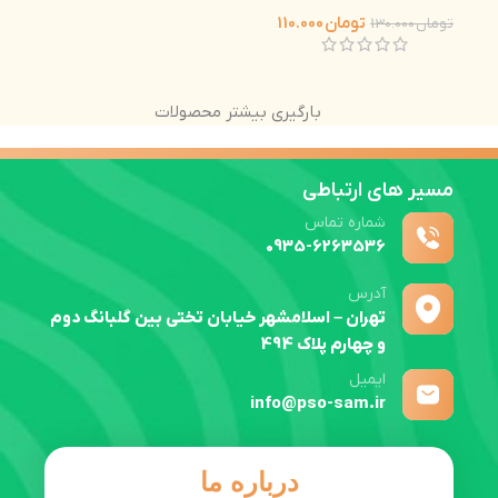
تومان
110.000
تومان
130.000
بارگیری بیشتر محصولات
مسیر های ارتباطی
شماره تماس
0935-6263536
آدرس
تهران – اسلامشهر خیابان تختی بین گلبانگ دوم
و چهارم پلاک 494
ایمیل
info@pso-sam.ir
درباره ما