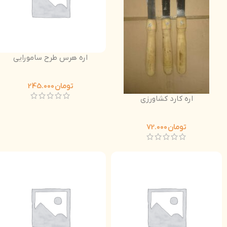
اره هرس طرح سامورایی
تومان
245.000
اره کارد کشاورزی
تومان
72.000