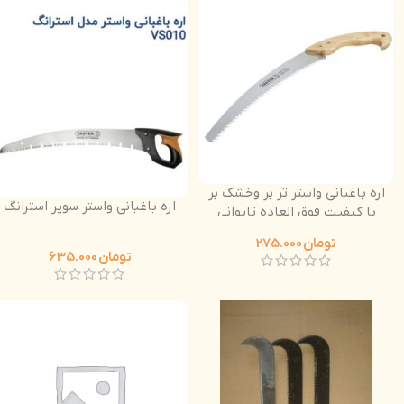
اره باغبانی واستر تر بر وخشک بر
اره باغبانی واستر سوپر استرانگ
با کیفیت فوق العاده تایوانی
دسته چوبی
تومان
275.000
تومان
635.000