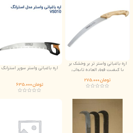
اره باغبانی واستر تر بر وخشک بر
اره باغبانی واستر سوپر استرانگ
با کیفیت فوق العاده تایوانی
دسته چوبی
تومان
275.000
تومان
635.000