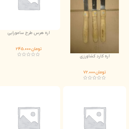
اره هرس طرح سامورایی
تومان
245.000
اره کارد کشاورزی
تومان
72.000