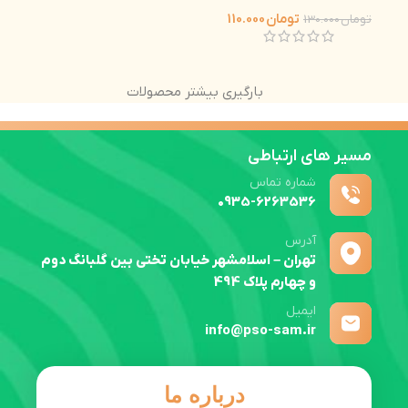
تومان
110.000
تومان
130.000
بارگیری بیشتر محصولات
مسیر های ارتباطی
شماره تماس
0935-6263536
آدرس
تهران – اسلامشهر خیابان تختی بین گلبانگ دوم
و چهارم پلاک 494
ایمیل
info@pso-sam.ir
درباره ما