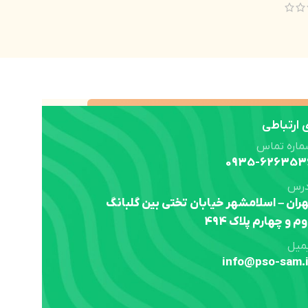
ارتباطی
ماره تماس
0935-626353
درس
ران – اسلامشهر خیابان تختی بین گلبانگ
م و چهارم پلاک 494
میل
info@pso-sam.i