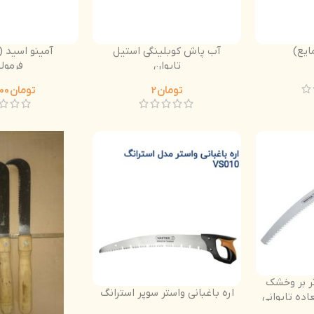
آب پاش کوبلینگی استیل
تایوان
فِرمول
تومان
2
تومان
405.000
تر بر وخشک
اره باغبانی واستر سوپر استرانگ
اده تایوانی
ی