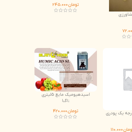
تومان
245.000
کشاورزی
اسیدهیومیک مایع 5لیتری
زاگرا
تومان
420.000
جه یک پودری
ومان
110.000