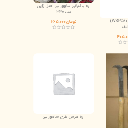
اره باغبانی ساوورایی اصل ژاپن
سی 330
آمینو اسید (80%WSP)
تومان
665.000
ایف
اره هرس طرح سامورایی