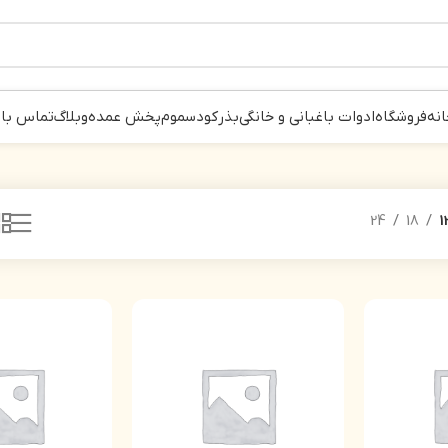
انه
فروشگاه
ادوات باغبانی و خانگی
بذر
کود
سموم
پخش عمده
وبلاگ
تماس با 
24
18
1