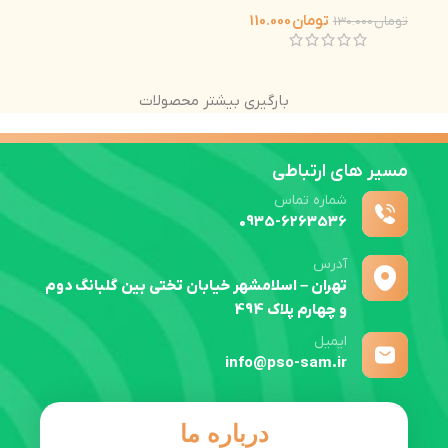
تومان
110.000
تومان
130.000
بارگیری بیشتر محصولات
مسیر های ارتباطی
شماره تماس
0935-6263536
آدرس
تهران – اسلامشهر خیابان تختی بین گلبانگ دوم
و چهارم پلاک 494
ایمیل
info@pso-sam.ir
درباره ما