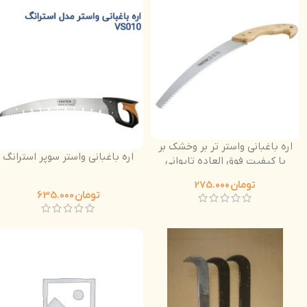
اره باغبانی واستر تر بر وخشک بر
اره باغبانی واستر سوپر استرانگ
با کیفیت فوق العاده تایوانی
دسته چوبی
تومان
275.000
تومان
635.000