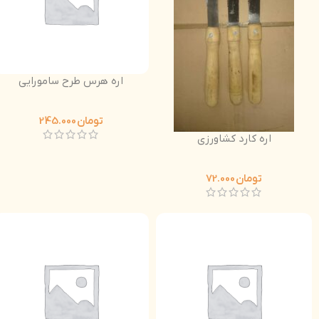
اره هرس طرح سامورایی
تومان
245.000
اره کارد کشاورزی
تومان
72.000