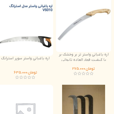
اره باغبانی واستر تر بر وخشک بر
اره باغبانی واستر سوپر استرانگ
با کیفیت فوق العاده تایوانی
دسته چوبی
تومان
275.000
تومان
635.000