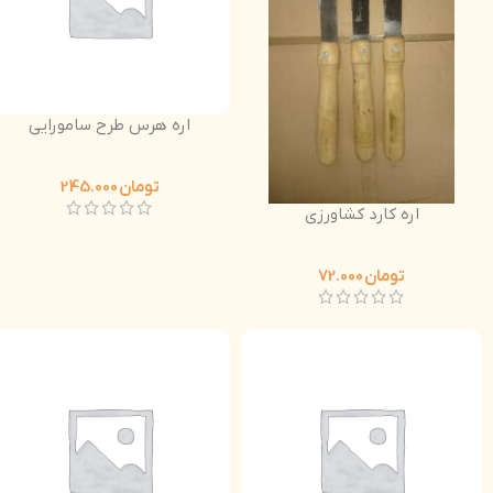
اره هرس طرح سامورایی
تومان
245.000
اره کارد کشاورزی
تومان
72.000