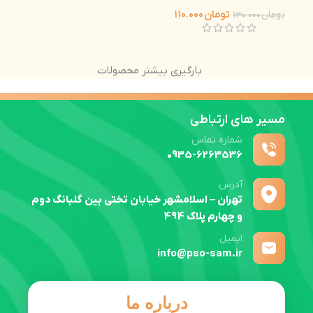
تومان
110.000
تومان
130.000
بارگیری بیشتر محصولات
مسیر های ارتباطی
شماره تماس
0935-6263536
آدرس
تهران – اسلامشهر خیابان تختی بین گلبانگ دوم
و چهارم پلاک 494
ایمیل
info@pso-sam.ir
درباره ما