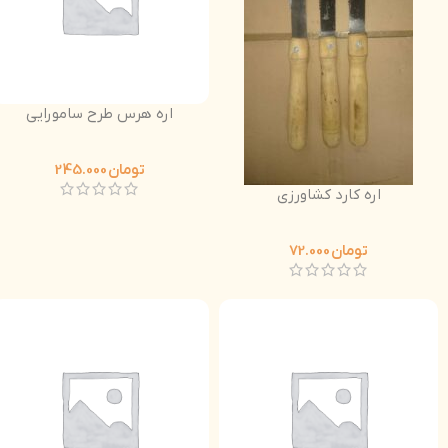
اره هرس طرح سامورایی
تومان
245.000
اره کارد کشاورزی
تومان
72.000