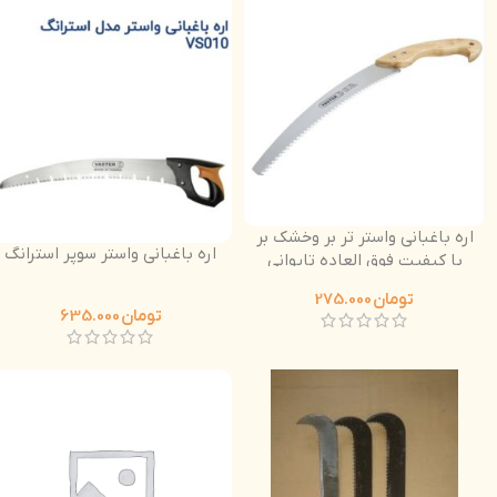
اره باغبانی واستر تر بر وخشک بر
اره باغبانی واستر سوپر استرانگ
با کیفیت فوق العاده تایوانی
دسته چوبی
تومان
275.000
تومان
635.000