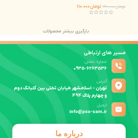
تومان
110.000
تومان
130.000
بارگیری بیشتر محصولات
مسیر های ارتباطی
شماره تماس
0935-6263536
آدرس
تهران – اسلامشهر خیابان تختی بین گلبانگ دوم
و چهارم پلاک 494
ایمیل
info@pso-sam.ir
درباره ما