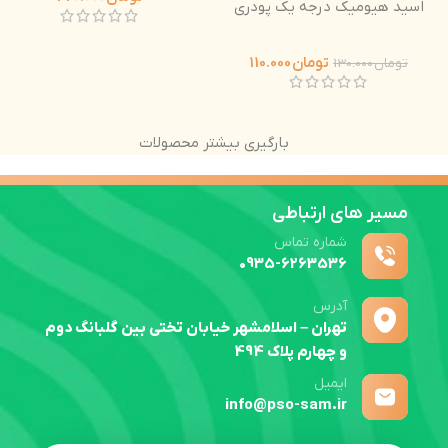
اسید هیومیک درجه یک پودری
تومان
110.000
تومان
130.000
بارگیری بیشتر محصولات
مسیر های ارتباطی
شماره تماس
0935-6263536
آدرس
تهران – اسلامشهر خیابان تختی بین گلبانگ دوم
و چهارم پلاک 494
ایمیل
info@pso-sam.ir