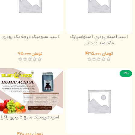
اسید آمینه پودری آمینواسپارک
اسید هیومیک درجه یک پودری
80درصد وارداتی
تومان
435.000
تومان
75.000
-15%
اسیدهیومیک مایع 5لیتری زاگرا
تومان
420.000