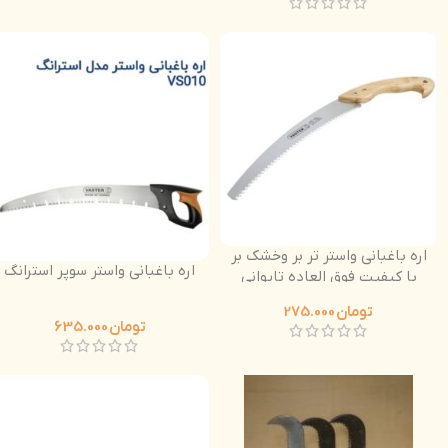
اره باغبانی واستر تر بر وخشک بر
اره باغبانی واستر سوپر استرانگ
با کیفیت فوق العاده تایوانی
دسته چوبی
تومان
275.000
تومان
635.000