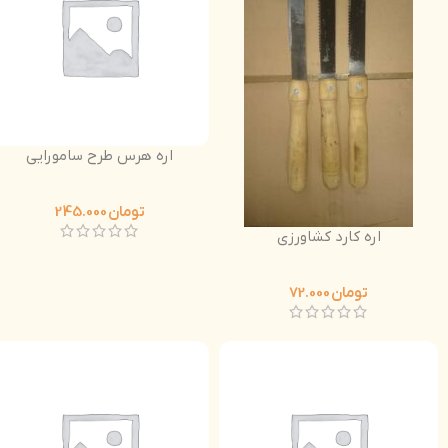
اره هرس طرح سامورایی
تومان
245.000
اره کارد کشاورزی
تومان
72.000