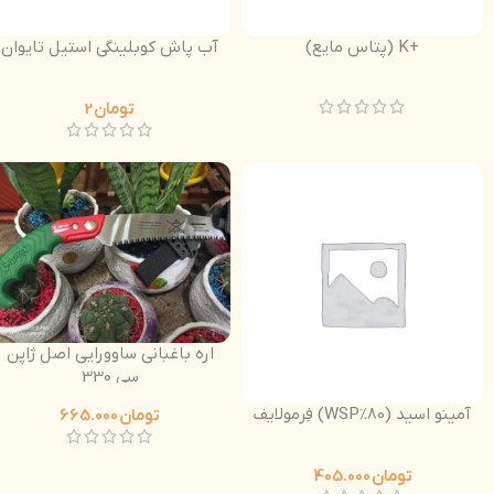
+K (پتاس مایع)
آب پاش کوبلینگی استیل تایوان
تومان
2
اره باغبانی ساوورایی اصل ژاپن
سی 330
آمینو اسید (80%WSP) فِرمولایف
تومان
665.000
تومان
405.000