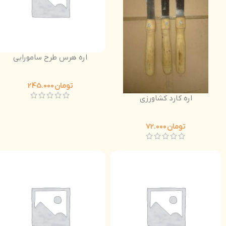
اره هرس طرح سامورایی
تومان
245.000
اره کارد کشاورزی
تومان
72.000