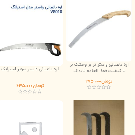
اره باغبانی واستر تر بر وخشک بر
اره باغبانی واستر سوپر استرانگ
با کیفیت فوق العاده تایوانی
دسته چوبی
تومان
275.000
تومان
635.000