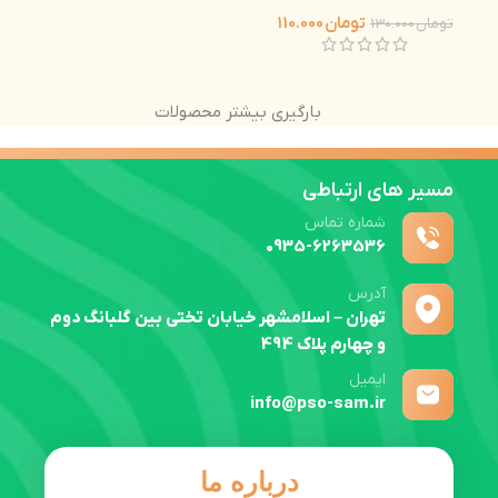
تومان
110.000
تومان
130.000
بارگیری بیشتر محصولات
مسیر های ارتباطی
شماره تماس
0935-6263536
آدرس
تهران – اسلامشهر خیابان تختی بین گلبانگ دوم
و چهارم پلاک 494
ایمیل
info@pso-sam.ir
درباره ما