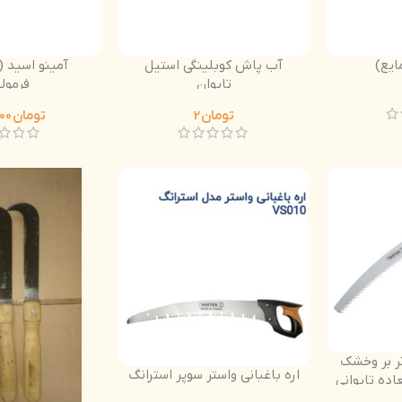
آب پاش کوبلینگی استیل
تایوان
فِرمول
تومان
2
تومان
405.000
تر بر وخشک
اره باغبانی واستر سوپر استرانگ
اده تایوانی
ی