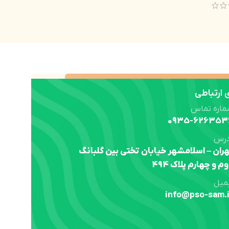
ارتباطی
ماره تماس
0935-626353
درس
ران – اسلامشهر خیابان تختی بین گلبانگ
م و چهارم پلاک 494
میل
info@pso-sam.i