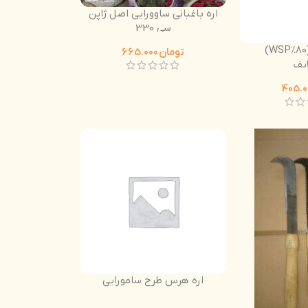
اره باغبانی ساوورایی اصل ژاپن
سی 330
آمینو اسید (80%WSP)
تومان
665.000
ایف
اره هرس طرح سامورایی