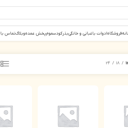
انه
فروشگاه
ادوات باغبانی و خانگی
بذر
کود
سموم
پخش عمده
وبلاگ
تماس با 
24
18
1