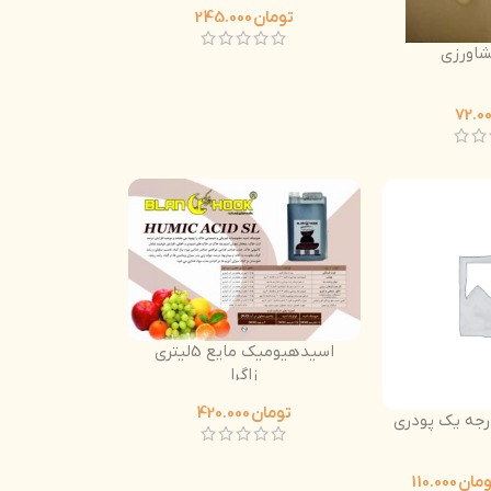
تومان
245.000
کشاورزی
اسیدهیومیک مایع 5لیتری
زاگرا
تومان
420.000
جه یک پودری
ومان
110.000