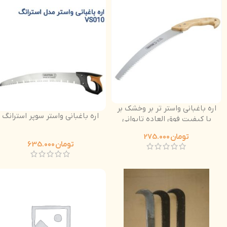
اره باغبانی واستر تر بر وخشک بر
اره باغبانی واستر سوپر استرانگ
با کیفیت فوق العاده تایوانی
دسته چوبی
تومان
275.000
تومان
635.000