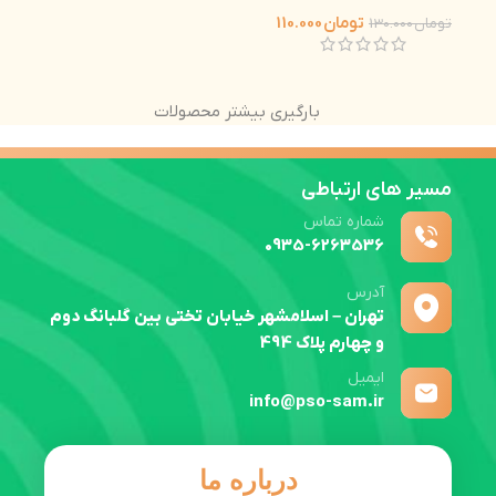
تومان
110.000
تومان
130.000
بارگیری بیشتر محصولات
مسیر های ارتباطی
شماره تماس
0935-6263536
آدرس
تهران – اسلامشهر خیابان تختی بین گلبانگ دوم
و چهارم پلاک 494
ایمیل
info@pso-sam.ir
درباره ما