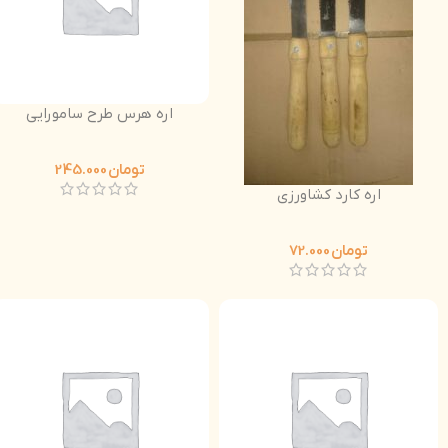
اره هرس طرح سامورایی
تومان
245.000
اره کارد کشاورزی
تومان
72.000