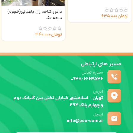
داس شاخه زن باغبانی(خجره)
تومان
635.000
درجه یک
تومان
340.000
مسیر های ارتباطی
شماره تماس
0935-6263536
آدرس
تهران – اسلامشهر خیابان تختی بین گلبانگ دوم
و چهارم پلاک 494
ایمیل
info@pso-sam.ir