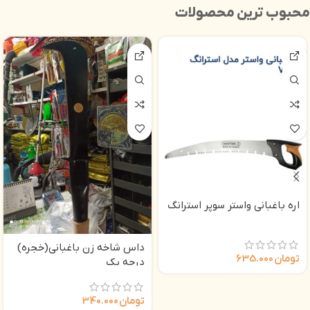
محبوب ترین محصولات
اره باغبانی واستر سوپر استرانگ
داس شاخه زن باغبانی(خجره)
تومان
635.000
درجه یک
تومان
340.000