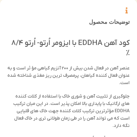
توضیحات محصول
کود آهن EDDHA با ایزومر اُرتو- اُرتو 8/4
%
عنصر آهن در فعال شدن بیش از 200 آنزیم گیاهی مؤ ثر است و به
عنوان فعال کننده گیاهان، پرمصرف ترین ریز مغذی شناخته شده
است.
جلوگیری از تثبیت آهن و شوری خاک با استفاده از کلات کننده
های ارگانیک با پایداری بالا امکان پذیر است. در این میان ترکیب
EDDHA مؤثرترین ترکیب کلات کننده جهت خاک های قلیایی
است که می تواند آهن را در طی زمان طولانی تری در خاک فعال
نگه دارد.