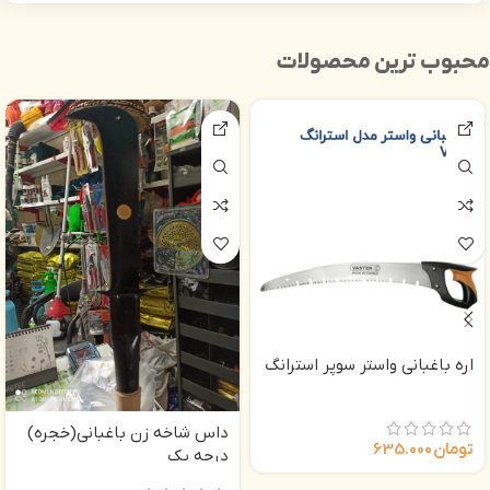
محبوب ترین محصولات
اره باغبانی واستر سوپر استرانگ
داس شاخه زن باغبانی(خجره)
تومان
635.000
درجه یک