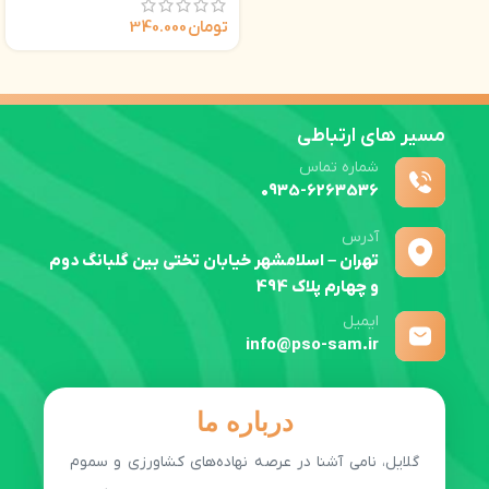
تومان
340.000
مسیر های ارتباطی
شماره تماس
0935-6263536
آدرس
تهران – اسلامشهر خیابان تختی بین گلبانگ دوم
و چهارم پلاک 494
ایمیل
info@pso-sam.ir
درباره ما
گلایل، نامی آشنا در عرصه نهاده‌های کشاورزی و سموم